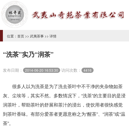
位置：
首页
>>
武夷茶事
>> 详情
“洗茶”实乃“润茶”
发布日期：
访问次数：
2014-06-20 16:53:30
4416
很多人以为洗
茶
是为了洗去
茶叶
中不干净的夹杂物如茶
灰、尘埃等，其实不然。多数情况下，“洗茶”的主要目的是浸
润茶叶，帮助茶叶的舒展和茶汁的浸出，使饮用者很快感觉
到茶叶香味。有部分爱茶者更愿意称之为“醒茶”、“润茶”或“温
茶”。