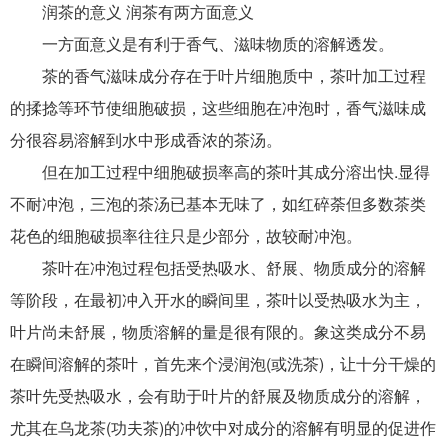
润茶的意义 润茶有两方面意义
一方面意义是有利于香气、滋味物质的溶解透发。
茶的香气滋味成分存在于叶片细胞质中，茶叶加工过程
的揉捻等环节使细胞破损，这些细胞在冲泡时，香气滋味成
分很容易溶解到水中形成香浓的茶汤。
但在加工过程中细胞破损率高的茶叶其成分溶出快.显得
不耐冲泡，三泡的茶汤已基本无味了，如红碎荼但多数茶类
花色的细胞破损率往往只是少部分，故较耐冲泡。
茶叶在冲泡过程包括受热吸水、舒展、物质成分的溶解
等阶段，在最初冲入开水的瞬间里，茶叶以受热吸水为主，
叶片尚未舒展，物质溶解的量是很有限的。象这类成分不易
在瞬间溶解的茶叶，首先来个浸润泡(或洗茶)，让十分干燥的
茶叶先受热吸水，会有助于叶片的舒展及物质成分的溶解，
尤其在
乌龙茶
(
功夫茶
)的冲饮中对成分的溶解有明显的促进作