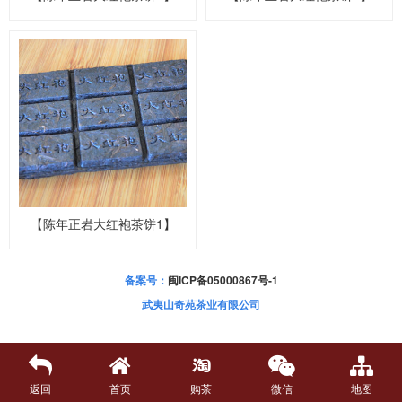
【陈年正岩大红袍茶饼1】
备案号：
闽ICP备05000867号-1
武夷山奇苑茶业有限公司
返回
首页
购茶
微信
地图