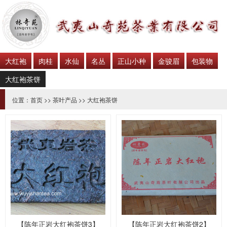
大红袍
肉桂
水仙
名丛
正山小种
金骏眉
包装物
大红袍茶饼
位置：
首页
>>
茶叶产品
>>
大红袍茶饼
【陈年正岩大红袍茶饼3】
【陈年正岩大红袍茶饼2】