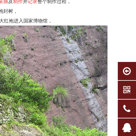
采摘
及
制作
并
记录
整个制作过程，
红袍封树，
母树大红袍进入国家博物馆，