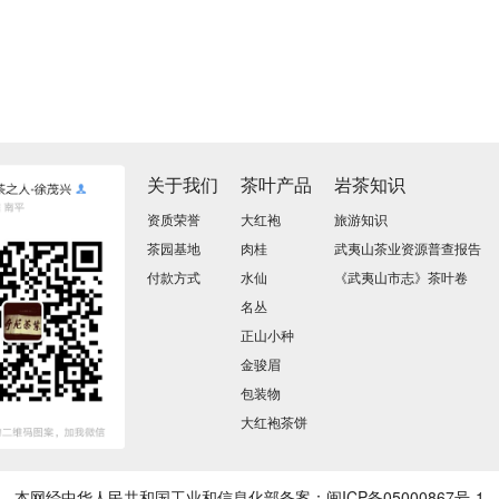
关于我们
茶叶产品
岩茶知识
资质荣誉
大红袍
旅游知识
茶园基地
肉桂
武夷山茶业资源普查报告
付款方式
水仙
《武夷山市志》茶叶卷
名丛
正山小种
金骏眉
包装物
大红袍茶饼
本网经中华人民共和国工业和信息化部备案：
闽ICP备05000867号-1