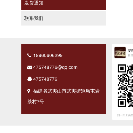
发货通知
联系我们
18960606299
475748776@qq.com
475748776
福建省武夷山市武夷街道坜屯岩
茶村7号