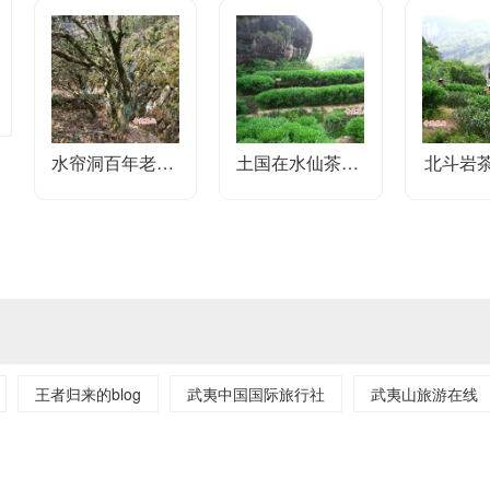
24
【媒体看武夷】福建武夷山26家“上榜”
21日下午，武夷山市召开促进茶叶市场健康发展推进会，
《关于促进武夷山茶产业高质量发展的倡议书》，坚决反对“天价
2021/02
水帘洞百年老枞水仙茶园基地
土国在水仙茶园基地
北斗岩
王者归来的blog
武夷中国国际旅行社
武夷山旅游在线