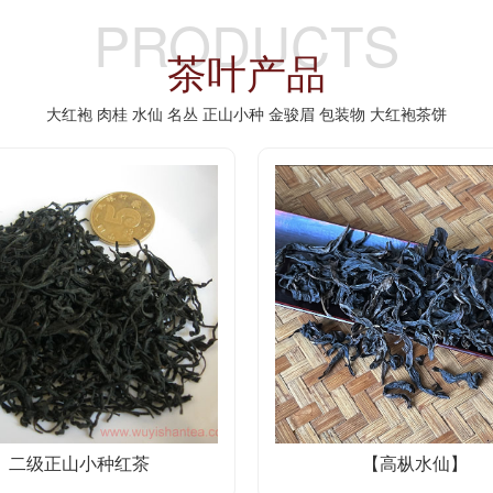
PRODUCTS
茶叶产品
大红袍
肉桂
水仙
名丛
正山小种
金骏眉
包装物
大红袍茶饼
二级正山小种红茶
【高枞水仙】