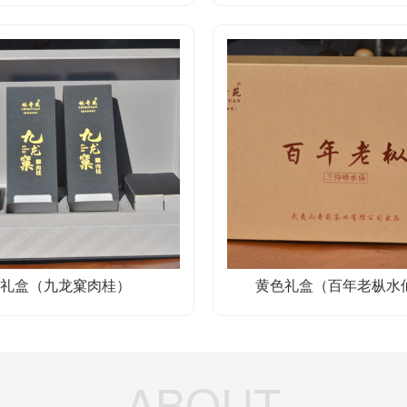
礼盒（九龙窠肉桂）
黄色礼盒（百年老枞水
20
刘仲华院士签约“武夷岩茶品质化学特
7月3日下午3时在福建省武夷山市星村镇政府会议室，中
进行本项目的合作签约。武夷山市委常委、宣传部部长彭秀
2020/07
ABOUT