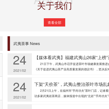
关于我们
24
采摘、制作母树大红袍图片记录
2004年4月29日采摘、制作母树大红袍
2023/01
查看全部
24
谁是“天价岩茶”幕后推手？
新华社福州2月18日电题：每斤十几万元乃至数十万元，
武夷茶事 News
吴剑锋 在福州一家茶叶店内，10克装一泡、售价高达3760
2021/02
24
【媒体看武夷】福建武夷山26家“上榜”
21日下午，武夷山市召开促进茶叶市场健康发展推进会，
《关于促进武夷山茶产业高质量发展的倡议书》，坚决反对“天价
2021/02
24
下架“天价茶”，武夷山整治茶叶市场乱
2月21日上午，在福州市“手尚功夫”茶叶门店，记者看
访多家武夷岩茶商店，媒体报道中出现的“北岩”“手尚功夫”等
2021/02