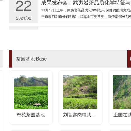
22
成果发布会：武夷岩茶品质化学特征与
11月17日上午，武夷岩茶品质化学特征与保健功能研究
平市政府副市长何明星，武夷山市委常委、宣传部部长彭秀
2021/02
20
刘仲华院士签约“武夷岩茶品质化学特
7月3日下午3时在福建省武夷山市星村镇政府会议室，中
进行本项目的合作签约。武夷山市委常委、宣传部部长彭秀
2020/07
茶园基地 Base
24
采摘、制作母树大红袍图片记录
2004年4月29日采摘、制作母树大红袍
2023/01
24
谁是“天价岩茶”幕后推手？
新华社福州2月18日电题：每斤十几万元乃至数十万元，
奇苑茶园基地
刘官寨肉桂茶园基地
土国在
吴剑锋 在福州一家茶叶店内，10克装一泡、售价高达3760
2021/02