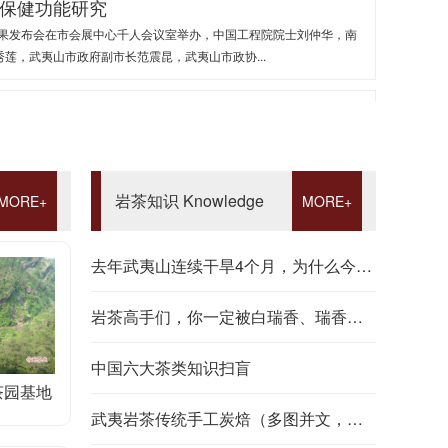
保健功能研究
成果发布会在市会展中心千人会议室举办，中国工程院院士刘仲华，南
莲，武夷山市政府副市长范震昆，武夷山市政协...
征与保健功能研究”项目
国工程院院士、湖南农业大学教授刘仲华与武夷山市茶业局局长林建江
莲、市政府副市长范震昆及有关茶企业代表...
岩茶知识 Knowledge
MORE+
MORE+
去年武夷山连续干旱4个月，为什么今年春茶反而更好喝？
岩茶高手们，你一定被白瑞香、瑞香和百岁香弄糊涂
中国六大茶类知识扫盲
谁是“天价岩茶”幕后推手？ 新华社“新华视点”记者郑良、张逸之、
茶园基地
元的“远香飘近”...
武夷岩茶传统手工炭焙（多图并文，精彩）