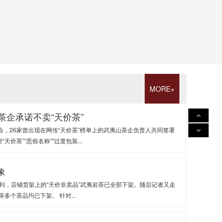
谁是“天价岩茶”幕后推手？ 新华社“新华视点”记者郑良、张逸之、
MORE+
元的“远香飘近”...
茶企承诺不卖“天价茶”
26家曾出现在网传“天价茶”榜单上的武夷山茶企负责人共同签署
茶”“恶俗名称”“过度包装...
象
到，店铺货架上的“天价非卖品”武夷岩茶已全部下架。随后记者又走
多个茶品均已下架。 针对...